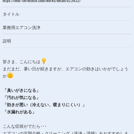
https://next-service08.com/works/detail/823432/
外部に委託する場合があります。
これらの委託先に対しては個人情報保護契約等の措置をとり、
タイトル
適切な監督を行います。
業務用エアコン洗浄
＜個人情報の安全管理＞
説明
当社では、個人情報の漏洩等がなされないよう、適切に安全管
理対策を実施します。
皆さま、こんにちは
＜個人情報を与えなかった場合に生じる結果＞
まだまだ、暑い日が続きますが、エアコンの効きはいかがでしょう
必要な情報を頂けない場合は、それに対応した当社のサービス
か
をご提供できない場合がございますので予めご了承ください。
「臭いがきになる」
＜個人情報の開示･訂正・削除･利用停止の手続について＞
「汚れが気になる」
当社では、お客様の個人情報の開示･訂正･削除・利用停止の手
「効きが悪い（冷えない、暖まりにくい）」
続を定めさせて頂いております。
「水漏れがある」
ご本人である事を確認のうえ、対応させて頂きます。
個人情報の開示･訂正･削除・利用停止の具体的手続きにつきま
こんな症状がでたら･･･
しては、お電話でお問合せ下さい。
エアコンの定期点検・クリーニング（洗浄・清掃）をおすすめしま