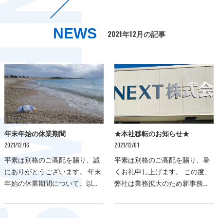
NEWS
2021年12月の記事
年末年始の休業期間
★本社移転のお知らせ★
2021/12/16
2021/12/01
平素は別格のご高配を賜り、誠
平素は別格のご高配を賜り、暑
にありがとうございます。 年末
くお礼申し上げます。 この度、
年始の休業期間について、以下
弊社は業務拡大のため新事務所
お知らせ致します。 ご不便をお
へ移転することになりましたの
かけいたしますが、何卒ご了承
でお知らせ申し上げます。 師走
いただきますようお願い申し上
に入り、より一層お忙しくなる