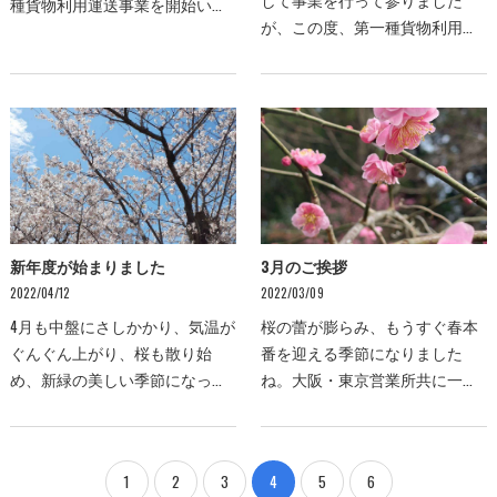
して事業を行って参りました
種貨物利用運送事業を開始いた
が、この度、第一種貨物利用運
します。詳しくは画像のトラッ
送事業を展開致します！近距離
クをクリックして頂けると専用
から長距離まで、日本全国への
ページへご案内します。また暑
車両手配を致します。詳細は事
さが本格的に迎える前…
業開始後に専用ページに…
新年度が始まりました
3月のご挨拶
2022/04/12
2022/03/09
4月も中盤にさしかかり、気温が
桜の蕾が膨らみ、もうすぐ春本
ぐんぐん上がり、桜も散り始
番を迎える季節になりました
め、新緑の美しい季節になって
ね。大阪・東京営業所共に一緒
きましたね。本格的な暑さを迎
に働く仲間も増え、活気溢れる
える前に、エアコンの洗浄・入
仕事場となりました。NEXT株式
替などのエアコンに関するご相
会社では引き続き、空調設備工
1
2
3
4
5
6
談はございませんか？今…
事スタッフ・協力業者様…