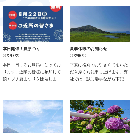
が減ったこの時期にエアコンの
社までご相談下さい！
洗浄や入替などはいか…
本日開催！夏まつり
夏季休暇のお知らせ
2022/08/22
2022/08/02
本日、日ごろお世話になってお
平素は格別のお引き立てをいた
ります、近隣の皆様に参加して
だき厚くお礼申し上げます。弊
頂くプチ夏まつりを開催しま
社では、誠に勝手ながら下記日
す。是非、近隣の皆様のご参加
程を夏季休暇とさせて頂きます■
お待ちしてます！【開催日時】
夏季休暇期間【空調部門】2022
2022年8月22日（月）17時頃から
年8月11日~8月15日【運送部門】
スタート【開催場所】大…
2022年8月13日~8月16…