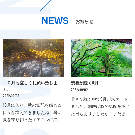
NEWS
お知らせ
１０月も宜しくお願い致しま
残暑が続く9月
す。
2022/09/02
2022/10/03
暑さが続く中で9月がスタートし
10月に入り、秋の気配を感じる
ました。朝晩は秋の気配を感じ
日々が増えてきましたね。暑い
た日もありましたが、まだまだ
夏を乗り切ったエアコンに異変
暑い日々が続き、エアコンが大
はございませんか？暑さが落ち
活躍ですエアコンでお困りのこ
着いたことで、エアコンの使用
とがありましたら、NEXT株式会