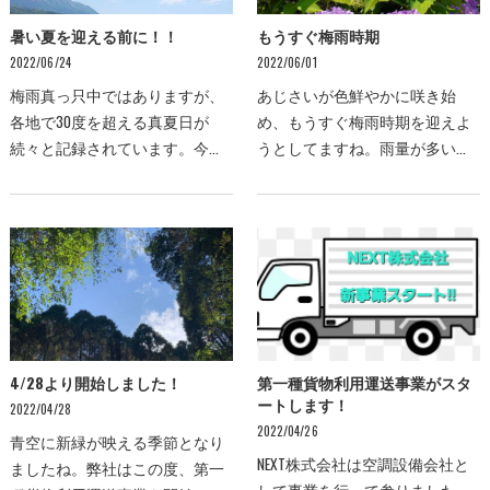
暑い夏を迎える前に！！
もうすぐ梅雨時期
2022/06/24
2022/06/01
梅雨真っ只中ではありますが、
あじさいが色鮮やかに咲き始
各地で30度を超える真夏日が
め、もうすぐ梅雨時期を迎えよ
続々と記録されています。今年
うとしてますね。雨量が多いと
の夏は酷暑になると予想されて
長期予報で言われていますが、
いる中で、エアコンが必需品に
雨が続き高湿度になったときは
なっていますね。皆様はもうエ
除湿機能を使用しようとお考え
アコンを使用してますか…
の方も多いと思います。…
4/28より開始しました！
第一種貨物利用運送事業がスタ
ートします！
2022/04/28
2022/04/26
青空に新緑が映える季節となり
NEXT株式会社は空調設備会社と
ましたね。弊社はこの度、第一