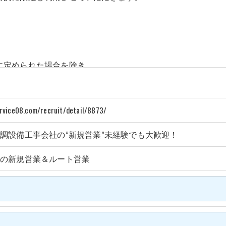
に定められた場合を除き、
いたしません。
ervice08.com/recruit/detail/8873/
いて、個人情報を外部に委託する場合があります。
等の措置をとり、適切な監督を行います。
調設備工事会社の”新規営業”未経験でも大歓迎！
事の新規営業＆ルート営業
う、適切に安全管理対策を実施します。
＞
た当社のサービスをご提供できない場合がございますので予め