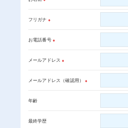
＜個人情報の開示･訂正・削除･利用停止の手
当社では、お客様の個人情報の開示･訂正･削
フリガナ
※
ご本人である事を確認のうえ、対応させて頂
個人情報の開示･訂正･削除・利用停止の具体
お電話番号
※
メールアドレス
※
メールアドレス（確認用）
※
年齢
最終学歴