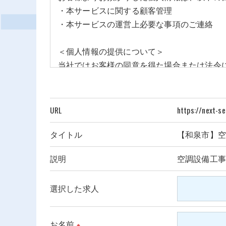
・本サービスに関する顧客管理
・本サービスの運営上必要な事項のご連絡
＜個人情報の提供について＞
当社ではお客様の同意を得た場合または法令
取得した個人情報を第三者に提供することは
＜個人情報の委託について＞
URL
https://next-s
当社では、利用目的の達成に必要な範囲にお
これらの委託先に対しては個人情報保護契約
タイトル
【和泉市】空
説明
空調設備工
＜個人情報の安全管理＞
当社では、個人情報の漏洩等がなされないよ
選択した求人
＜個人情報を与えなかった場合に生じる結果
必要な情報を頂けない場合は、それに対応し
お名前
※